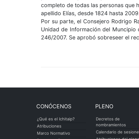
completo de todas las personas que h
apellido Elías, desde 1824 hasta 2009
Por su parte, el Consejero Rodrigo R
Unidad de Información del Muncipio d
246/2007. Se aprobó sobreseer el recur
CONÓCENOS
PLENO
¿Qué es el Ichitaip?
Decretos de
nombramientos
Atribuciones
Calendario de sesion
Marco Normativo
Atribuciones del plen