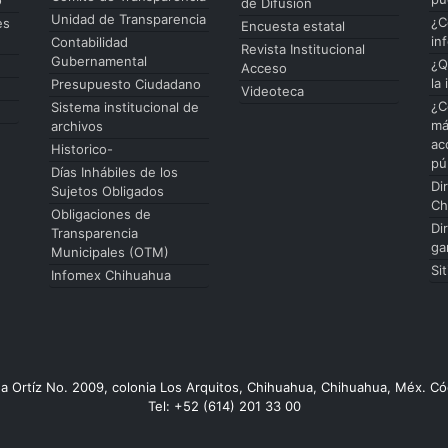
de Difusión
Unidad de Transparencia
¿C
es
Encuesta estatal
in
Contabilidad
Revista Institucional
Gubernamental
¿Q
Acceso
la
Presupuesto Ciudadano
Videoteca
¿C
Sistema institucional de
má
archivos
ac
Historico-
pú
Días Inhábiles de los
Di
Sujetos Obligados
Ch
Obligaciones de
Di
Transparencia
ga
Municipales (OTM)
Si
Infomex Chihuahua
da Ortíz No. 2009, colonia Los Arquitos, Chihuahua, Chihuahua, Méx. Có
Tel: +52 (614) 201 33 00