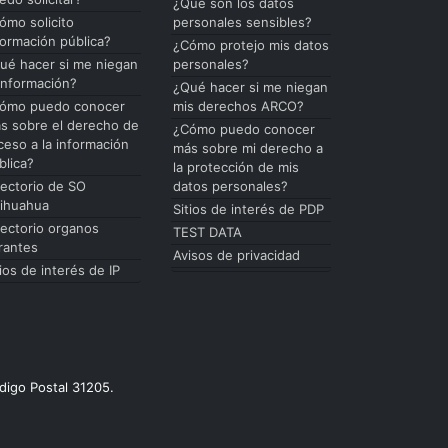
¿Qué son los datos
ómo solicito
personales sensibles?
formación pública?
¿Cómo protejo mis datos
ué hacer si me niegan
personales?
 información?
¿Qué hacer si me niegan
ómo puedo conocer
mis derechos ARCO?
s sobre el derecho de
¿Cómo puedo conocer
ceso a la información
más sobre mi derecho a
blica?
la protección de mis
rectorio de SO
datos personales?
ihuahua
Sitios de interés de PDP
rectorio organos
TEST DATA
rantes
Avisos de privacidad
tios de interés de IP
digo Postal 31205.