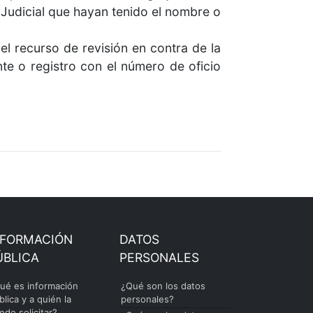
Judicial que hayan tenido el nombre o
l recurso de revisión en contra de la
te o registro con el número de oficio
NFORMACIÓN
DATOS
ÚBLICA
PERSONALES
ué es información
¿Qué son los datos
blica y a quién la
personales?
edo solicitar?