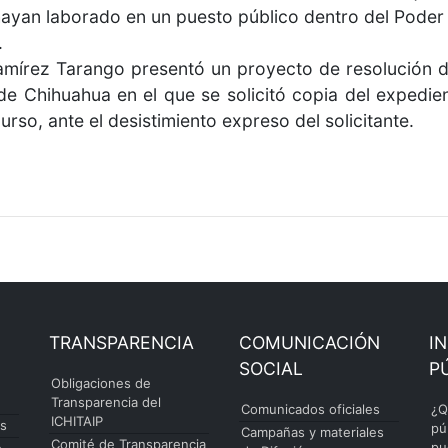
ayan laborado en un puesto público dentro del Poder 
.
amírez Tarango presentó un proyecto de resolución de
e Chihuahua en el que se solicitó copia del expedien
so, ante el desistimiento expreso del solicitante.
TRANSPARENCIA
COMUNICACIÓN
I
SOCIAL
P
Obligaciones de
Transparencia del
Comunicados oficiales
¿Q
ICHITAIP
es
pú
Campañas y materiales
Comité de Transparencia
pu
o