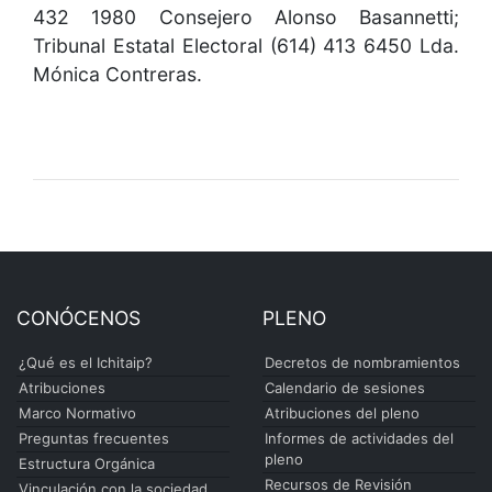
432 1980 Consejero Alonso Basannetti;
Tribunal Estatal Electoral (614) 413 6450 Lda.
Mónica Contreras.
CONÓCENOS
PLENO
¿Qué es el Ichitaip?
Decretos de nombramientos
Atribuciones
Calendario de sesiones
Marco Normativo
Atribuciones del pleno
Preguntas frecuentes
Informes de actividades del
pleno
Estructura Orgánica
Recursos de Revisión
Vinculación con la sociedad