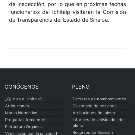
de inspección, por lo que en próximas fechas
funcionarios del Ichitaip visitarán la Comisión
de Transparencia del Estado de Sinaloa.
CONÓCENOS
PLENO
¿Qué es el Ichitaip?
Decretos de nombramientos
Atribuciones
Calendario de sesiones
Marco Normativo
Atribuciones del pleno
Preguntas frecuentes
Informes de actividades del
pleno
Estructura Orgánica
Recursos de Revisión
Vinculación con la sociedad