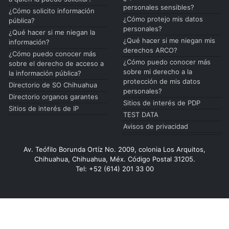
personales sensibles?
¿Cómo solicito información
¿Cómo protejo mis datos
pública?
personales?
¿Qué hacer si me niegan la
¿Qué hacer si me niegan mis
información?
derechos ARCO?
¿Cómo puedo conocer más
¿Cómo puedo conocer más
sobre el derecho de acceso a
sobre mi derecho a la
la información pública?
protección de mis datos
Directorio de SO Chihuahua
personales?
Directorio organos garantes
Sitios de interés de PDP
Sitios de interés de IP
TEST DATA
Avisos de privacidad
Av. Teófilo Borunda Ortíz No. 2009, colonia Los Arquitos,
Chihuahua, Chihuahua, Méx. Código Postal 31205.
Tel: +52 (614) 201 33 00