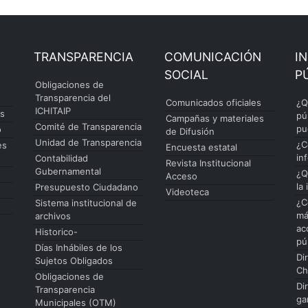
TRANSPARENCIA
COMUNICACIÓN
I
SOCIAL
P
Obligaciones de
Transparencia del
Comunicados oficiales
¿Q
ICHITAIP
es
pú
Campañas y materiales
Comité de Transparencia
pu
o
de Difusión
Unidad de Transparencia
¿C
es
Encuesta estatal
in
Contabilidad
Revista Institucional
Gubernamental
¿Q
Acceso
la
Presupuesto Ciudadano
Videoteca
¿C
Sistema institucional de
má
archivos
ac
Historico-
pú
Días Inhábiles de los
Di
Sujetos Obligados
Ch
Obligaciones de
Di
Transparencia
ga
Municipales (OTM)