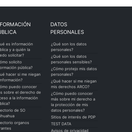
NFORMACIÓN
DATOS
ÚBLICA
PERSONALES
ué es información
¿Qué son los datos
blica y a quién la
personales?
edo solicitar?
¿Qué son los datos
ómo solicito
personales sensibles?
formación pública?
¿Cómo protejo mis datos
ué hacer si me niegan
personales?
 información?
¿Qué hacer si me niegan
ómo puedo conocer
mis derechos ARCO?
s sobre el derecho de
¿Cómo puedo conocer
ceso a la información
más sobre mi derecho a
blica?
la protección de mis
rectorio de SO
datos personales?
ihuahua
Sitios de interés de PDP
rectorio organos
TEST DATA
rantes
Avisos de privacidad