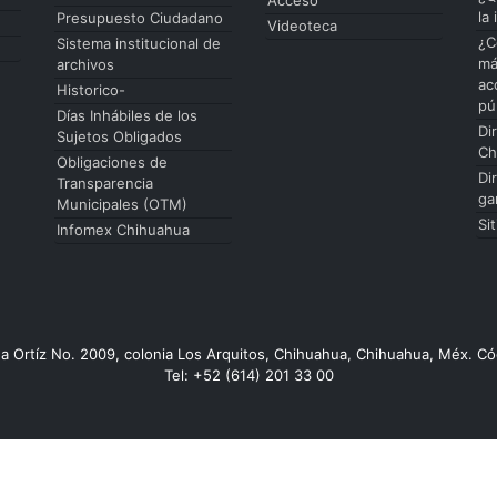
la
Presupuesto Ciudadano
Videoteca
¿C
Sistema institucional de
má
archivos
ac
Historico-
pú
Días Inhábiles de los
Di
Sujetos Obligados
Ch
Obligaciones de
Di
Transparencia
ga
Municipales (OTM)
Si
Infomex Chihuahua
da Ortíz No. 2009, colonia Los Arquitos, Chihuahua, Chihuahua, Méx. Có
Tel: +52 (614) 201 33 00