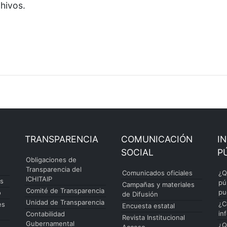
rchivos.
TRANSPARENCIA
COMUNICACIÓN
I
SOCIAL
P
Obligaciones de
Transparencia del
Comunicados oficiales
¿Q
ICHITAIP
es
pú
Campañas y materiales
Comité de Transparencia
pu
o
de Difusión
Unidad de Transparencia
¿C
es
Encuesta estatal
in
Contabilidad
Revista Institucional
Gubernamental
¿Q
Acceso