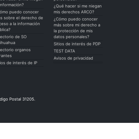
 información?
¿Qué hacer si me niegan
ómo puedo conocer
mis derechos ARCO?
s sobre el derecho de
¿Cómo puedo conocer
ceso a la información
más sobre mi derecho a
blica?
la protección de mis
rectorio de SO
datos personales?
ihuahua
Sitios de interés de PDP
rectorio organos
TEST DATA
rantes
Avisos de privacidad
tios de interés de IP
digo Postal 31205.