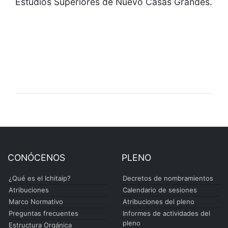
Estudios Superiores de Nuevo Casas Grandes.
CONÓCENOS
PLENO
¿Qué es el Ichitaip?
Decretos de nombramientos
Atribuciones
Calendario de sesiones
Marco Normativo
Atribuciones del pleno
Preguntas frecuentes
Informes de actividades del
pleno
Estructura Orgánica