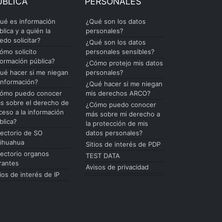
ÚBLICA
PERSONALES
ué es información
¿Qué son los datos
blica y a quién la
personales?
edo solicitar?
¿Qué son los datos
ómo solicito
personales sensibles?
formación pública?
¿Cómo protejo mis datos
ué hacer si me niegan
personales?
 información?
¿Qué hacer si me niegan
ómo puedo conocer
mis derechos ARCO?
s sobre el derecho de
¿Cómo puedo conocer
ceso a la información
más sobre mi derecho a
blica?
la protección de mis
rectorio de SO
datos personales?
ihuahua
Sitios de interés de PDP
rectorio organos
TEST DATA
rantes
Avisos de privacidad
tios de interés de IP