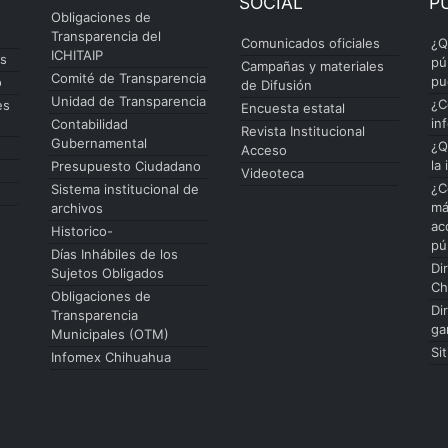
SOCIAL
P
Obligaciones de
Transparencia del
Comunicados oficiales
¿Q
ICHITAIP
es
pú
Campañas y materiales
Comité de Transparencia
pu
o
de Difusión
Unidad de Transparencia
¿C
es
Encuesta estatal
in
Contabilidad
Revista Institucional
Gubernamental
¿Q
Acceso
la
Presupuesto Ciudadano
Videoteca
¿C
Sistema institucional de
má
archivos
ac
Historico-
pú
Días Inhábiles de los
Di
Sujetos Obligados
Ch
Obligaciones de
Di
Transparencia
ga
Municipales (OTM)
Si
Infomex Chihuahua