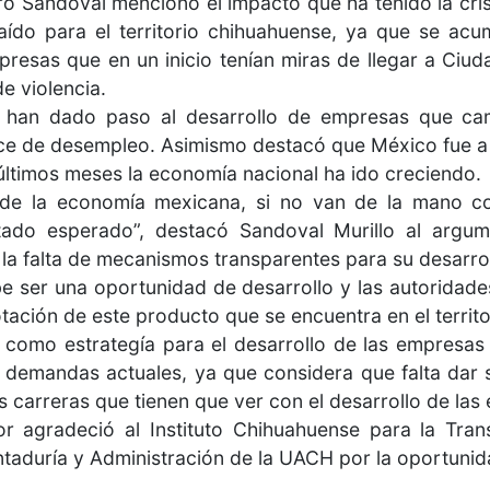
dro Sandoval mencionó el impacto que ha tenido la cr
aído para el territorio chihuahuense, ya que se acum
resas que en un inicio tenían miras de llegar a Ciu
e violencia.
 han dado paso al desarrollo de empresas que cam
dice de desempleo. Asimismo destacó que México fue a
últimos meses la economía nacional ha ido creciendo.
de la economía mexicana, si no van de la mano co
ltado esperado”, destacó Sandoval Murillo al arg
la falta de mecanismos transparentes para su desarrol
e ser una oportunidad de desarrollo y las autoridad
tación de este producto que se encuentra en el territo
n como estrategía para el desarrollo de las empresas
as demandas actuales, ya que considera que falta dar
s carreras que tienen que ver con el desarrollo de las
itor agradeció al Instituto Chihuahuense para la Tra
ntaduría y Administración de la UACH por la oportunid