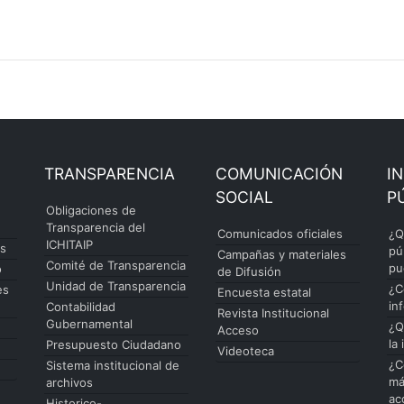
TRANSPARENCIA
COMUNICACIÓN
I
SOCIAL
P
Obligaciones de
Transparencia del
Comunicados oficiales
¿Q
ICHITAIP
es
pú
Campañas y materiales
Comité de Transparencia
pu
o
de Difusión
Unidad de Transparencia
¿C
es
Encuesta estatal
in
Contabilidad
Revista Institucional
Gubernamental
¿Q
Acceso
la
Presupuesto Ciudadano
Videoteca
¿C
Sistema institucional de
má
archivos
ac
Historico-