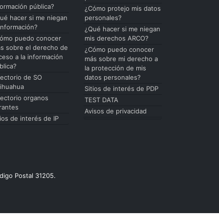
formación pública?
¿Cómo protejo mis datos
ué hacer si me niegan
personales?
 información?
¿Qué hacer si me niegan
ómo puedo conocer
mis derechos ARCO?
s sobre el derecho de
¿Cómo puedo conocer
ceso a la información
más sobre mi derecho a
blica?
la protección de mis
rectorio de SO
datos personales?
ihuahua
Sitios de interés de PDP
rectorio organos
TEST DATA
rantes
Avisos de privacidad
tios de interés de IP
digo Postal 31205.