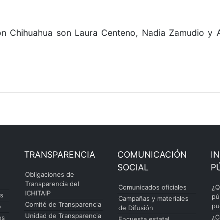
aron Chihuahua son Laura Centeno, Nadia Zamudio y A
TRANSPARENCIA
COMUNICACIÓN
I
SOCIAL
P
Obligaciones de
Transparencia del
Comunicados oficiales
¿Q
ICHITAIP
es
pú
Campañas y materiales
Comité de Transparencia
pu
o
de Difusión
Unidad de Transparencia
¿C
es
Encuesta estatal