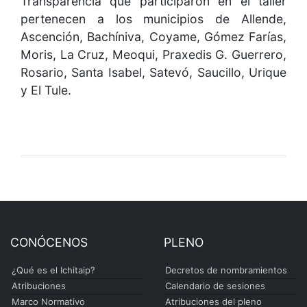
Transparencia que participaron en el taller
pertenecen a los municipios de Allende,
Ascención, Bachíniva, Coyame, Gómez Farías,
Moris, La Cruz, Meoqui, Praxedis G. Guerrero,
Rosario, Santa Isabel, Satevó, Saucillo, Urique
y El Tule.
CONÓCENOS
PLENO
¿Qué es el Ichitaip?
Decretos de nombramientos
Atribuciones
Calendario de sesiones
Marco Normativo
Atribuciones del pleno