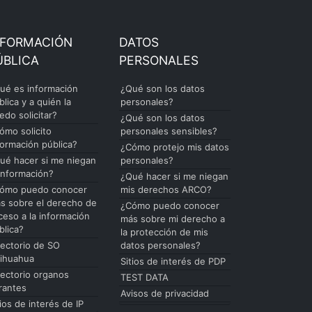
NFORMACIÓN
DATOS
ÚBLICA
PERSONALES
ué es información
¿Qué son los datos
blica y a quién la
personales?
edo solicitar?
¿Qué son los datos
ómo solicito
personales sensibles?
formación pública?
¿Cómo protejo mis datos
ué hacer si me niegan
personales?
 información?
¿Qué hacer si me niegan
ómo puedo conocer
mis derechos ARCO?
s sobre el derecho de
¿Cómo puedo conocer
ceso a la información
más sobre mi derecho a
blica?
la protección de mis
rectorio de SO
datos personales?
ihuahua
Sitios de interés de PDP
rectorio organos
TEST DATA
rantes
Avisos de privacidad
tios de interés de IP