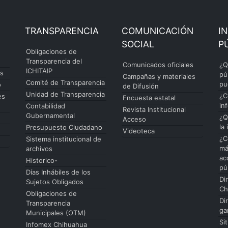
TRANSPARENCIA
COMUNICACIÓN
I
SOCIAL
P
Obligaciones de
Transparencia del
Comunicados oficiales
¿Q
ICHITAIP
es
pú
Campañas y materiales
Comité de Transparencia
pu
o
de Difusión
Unidad de Transparencia
¿C
es
Encuesta estatal
in
Contabilidad
Revista Institucional
Gubernamental
¿Q
Acceso
la
Presupuesto Ciudadano
Videoteca
¿C
Sistema institucional de
má
archivos
ac
Historico-
pú
Días Inhábiles de los
Di
Sujetos Obligados
Ch
Obligaciones de
Di
Transparencia
ga
Municipales (OTM)
Si
Infomex Chihuahua