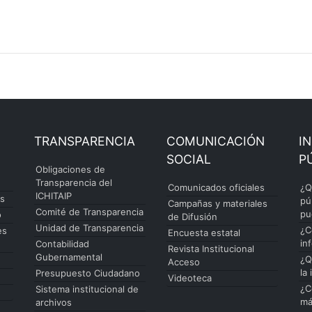
TRANSPARENCIA
COMUNICACIÓN
I
SOCIAL
P
Obligaciones de
Transparencia del
Comunicados oficiales
¿Q
ICHITAIP
es
pú
Campañas y materiales
Comité de Transparencia
pu
o
de Difusión
Unidad de Transparencia
¿C
es
Encuesta estatal
in
Contabilidad
Revista Institucional
Gubernamental
¿Q
Acceso
la
Presupuesto Ciudadano
Videoteca
¿C
Sistema institucional de
má
archivos