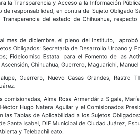
ara la Transparencia y Acceso a la Información Públic
o de responsabilidad, en contra del Sujeto Obligado S
e Transparencia del estado de Chihuahua, respecto
al mes de diciembre, el pleno del Instituto, aprobó
etos Obligados: Secretaría de Desarrollo Urbano y Eco
cos; Fideicomiso Estatal para el Fomento de las Act
, Ascensión, Chihuahua, Guerrero, Maguarichi, Manue
dalupe, Guerrero, Nuevo Casas Grandes, Rastro T
uárez.
r las comisionadas, Alma Rosa Armendáriz Sigala, Ma
Héctor Hugo Natera Aguilar y el Comisionados Presi
 las Tablas de Aplicabilidad a los Sujetos Obligados
de Santa Isabel, DIF Municipal de Ciudad Juárez, Esc
ierta y Telebachilleato.