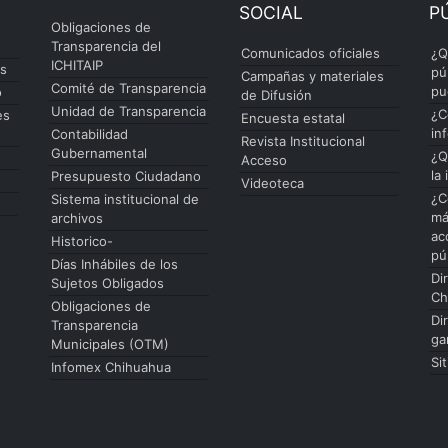
SOCIAL
P
Obligaciones de
Transparencia del
Comunicados oficiales
¿Q
ICHITAIP
es
pú
Campañas y materiales
Comité de Transparencia
pu
o
de Difusión
Unidad de Transparencia
¿C
es
Encuesta estatal
in
Contabilidad
Revista Institucional
Gubernamental
¿Q
Acceso
la
Presupuesto Ciudadano
Videoteca
¿C
Sistema institucional de
má
archivos
ac
Historico-
pú
Días Inhábiles de los
Di
Sujetos Obligados
Ch
Obligaciones de
Di
Transparencia
ga
Municipales (OTM)
Si
Infomex Chihuahua