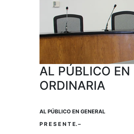
AL PÚBLICO EN
ORDINARIA
AL PÚBLICO EN GENERAL
P R E S E N T E. –