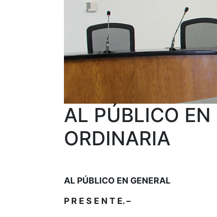
AL PÚBLICO EN
ORDINARIA
AL PÚBLICO EN GENERAL
P R E S E N T E. –