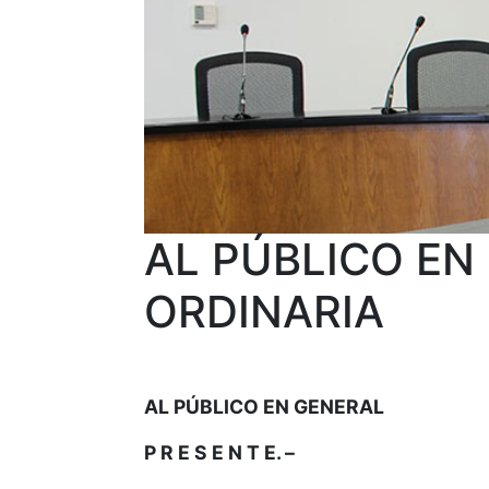
AL PÚBLICO EN
ORDINARIA
AL PÚBLICO EN GENERAL
P R E S E N T E. –