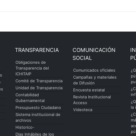
TRANSPARENCIA
COMUNICACIÓN
I
SOCIAL
P
Obligaciones de
Transparencia del
Comunicados oficiales
¿Q
ICHITAIP
es
pú
Campañas y materiales
Comité de Transparencia
pu
o
de Difusión
Unidad de Transparencia
¿C
es
Encuesta estatal
in
Contabilidad
Revista Institucional
Gubernamental
¿Q
Acceso
la
Presupuesto Ciudadano
Videoteca
¿C
Sistema institucional de
má
archivos
ac
Historico-
pú
Días Inhábiles de los