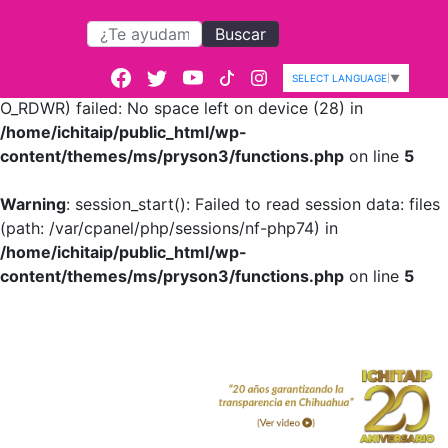
Buscar
Warning
: session_start():
open(/var/cpanel/php/sessions/nf-
SELECT LANGUAGE
▼
php74/sess_a7844c61bfef70e028008a5f9571c3d4,
O_RDWR) failed: No space left on device (28) in
/home/ichitaip/public_html/wp-
content/themes/ms/pryson3/functions.php
on line
5
Warning
: session_start(): Failed to read session data: files
(path: /var/cpanel/php/sessions/nf-php74) in
/home/ichitaip/public_html/wp-
content/themes/ms/pryson3/functions.php
on line
5