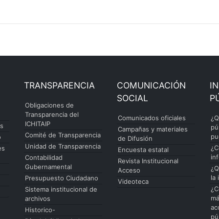
TRANSPARENCIA
COMUNICACIÓN
I
SOCIAL
P
Obligaciones de
Transparencia del
Comunicados oficiales
¿Q
ICHITAIP
es
pú
Campañas y materiales
Comité de Transparencia
pu
o
de Difusión
Unidad de Transparencia
¿C
es
Encuesta estatal
in
Contabilidad
Revista Institucional
Gubernamental
¿Q
Acceso
la
Presupuesto Ciudadano
Videoteca
¿C
Sistema institucional de
má
archivos
ac
Historico-
pú