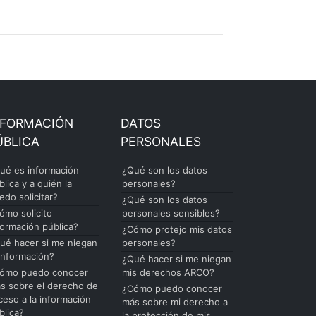
NFORMACIÓN
DATOS
ÚBLICA
PERSONALES
ué es información
¿Qué son los datos
blica y a quién la
personales?
edo solicitar?
¿Qué son los datos
ómo solicito
personales sensibles?
formación pública?
¿Cómo protejo mis datos
ué hacer si me niegan
personales?
 información?
¿Qué hacer si me niegan
ómo puedo conocer
mis derechos ARCO?
s sobre el derecho de
¿Cómo puedo conocer
ceso a la información
más sobre mi derecho a
blica?
la protección de mis