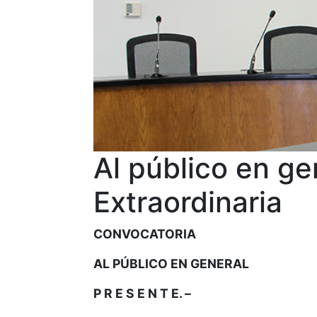
Al público en ge
Extraordinaria
CONVOCATORIA
AL PÚBLICO EN GENERAL
P R E S E N T E. –