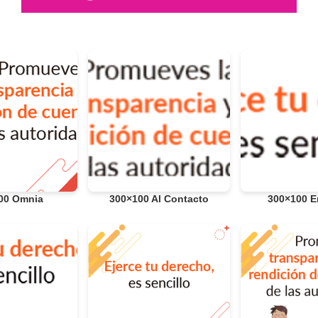
00 Omnia
300×100 Al Contacto
300×100 E