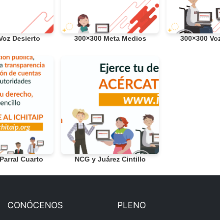
Voz Desierto
300×300 Meta Medios
300×300 Voz
Parral Cuarto
NCG y Juárez Cintillo
CONÓCENOS
PLENO