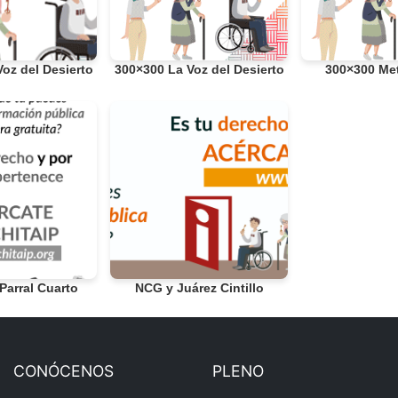
oz del Desierto
300×300 La Voz del Desierto
300×300 Me
Parral Cuarto
NCG y Juárez Cintillo
CONÓCENOS
PLENO