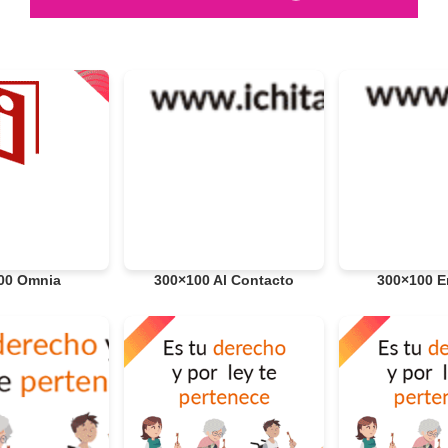
00 Omnia
300×100 Al Contacto
300×100 E