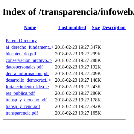
Index of /transparencia/infoweb
Name
Last modified
Size
Description
Parent Directory
-
ai_derecho_fundament..>
2018-02-23 19:27
347K
bicentenario.pdf
2018-02-23 19:27
299K
conservacion_archivo..>
2018-02-23 19:27
288K
datospersonales.pdf
2018-02-23 19:27
192K
der_a_informacion.pdf
2018-02-23 19:27
209K
desarrollo_democraci..>
2018-02-23 19:27
148K
fortalecimiento_idea..>
2018-02-23 19:27
243K
res_publica.pdf
2018-02-23 19:27
286K
transp_y_derecho.pdf
2018-02-23 19:27
178K
transp_y_rend.pdf
2018-02-23 19:27
292K
transparencia.pdf
2018-02-23 19:27
165K