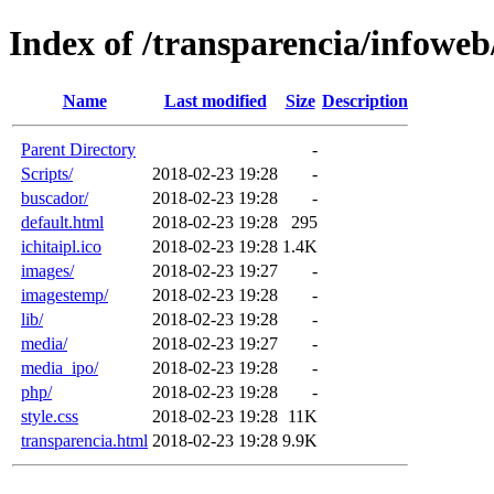
Index of /transparencia/infoweb
Name
Last modified
Size
Description
Parent Directory
-
Scripts/
2018-02-23 19:28
-
buscador/
2018-02-23 19:28
-
default.html
2018-02-23 19:28
295
ichitaipl.ico
2018-02-23 19:28
1.4K
images/
2018-02-23 19:27
-
imagestemp/
2018-02-23 19:28
-
lib/
2018-02-23 19:28
-
media/
2018-02-23 19:27
-
media_ipo/
2018-02-23 19:28
-
php/
2018-02-23 19:28
-
style.css
2018-02-23 19:28
11K
transparencia.html
2018-02-23 19:28
9.9K