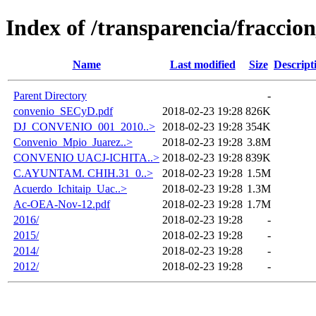
Index of /transparencia/fraccio
Name
Last modified
Size
Descript
Parent Directory
-
convenio_SECyD.pdf
2018-02-23 19:28
826K
DJ_CONVENIO_001_2010..>
2018-02-23 19:28
354K
Convenio_Mpio_Juarez..>
2018-02-23 19:28
3.8M
CONVENIO UACJ-ICHITA..>
2018-02-23 19:28
839K
C.AYUNTAM. CHIH.31_0..>
2018-02-23 19:28
1.5M
Acuerdo_Ichitaip_Uac..>
2018-02-23 19:28
1.3M
Ac-OEA-Nov-12.pdf
2018-02-23 19:28
1.7M
2016/
2018-02-23 19:28
-
2015/
2018-02-23 19:28
-
2014/
2018-02-23 19:28
-
2012/
2018-02-23 19:28
-